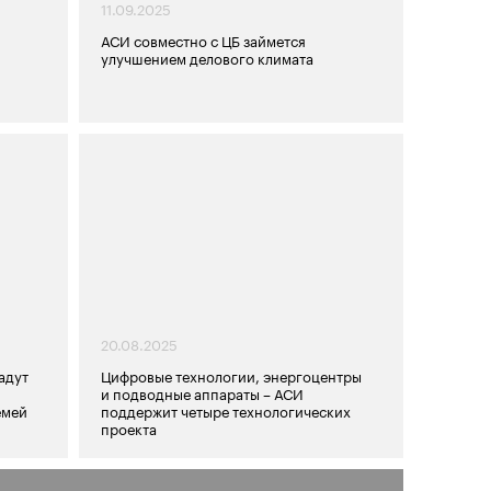
11.09.2025
АСИ совместно с ЦБ займется
улучшением делового климата
20.08.2025
адут
Цифровые технологии, энергоцентры
и подводные аппараты – АСИ
емей
поддержит четыре технологических
проекта