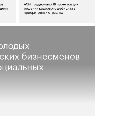
уру
АСИ поддержало 18 проектов для
одели
решения кадрового дефицита в
приоритетных отраслях
олодых
ских бизнесменов
оциальных