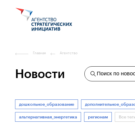
Главная
Агентство
Новости
Поиск по ново
дошкольное_образование
дополнительное_образ
альтернативная_энергетика
регионам
Все тег