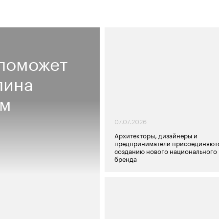
поможет
пина
ом
07.07.2026
Архитекторы, дизайнеры и
предприниматели присоединяютс
созданию нового национального
бренда