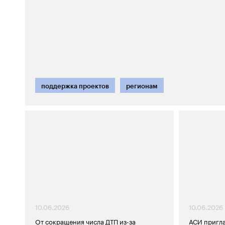
поддержка проектов
регионам
10.06.2026
10.06.2026
От сокращения числа ДТП из-за
АСИ пригл