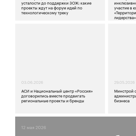
усталости до поддержки ЗОЖ: какие
инклюзивн
проекты ждут на форум идей по
участие в 
технологическому треку
«Территори
лидерства»
03.06.2026
29.05.2026
АСИ и Национальный центр «Россия»
Минстрой 
договорились вместе продвигать
администр
региональные проекты и бренды
бизнеса
12 мая 2026