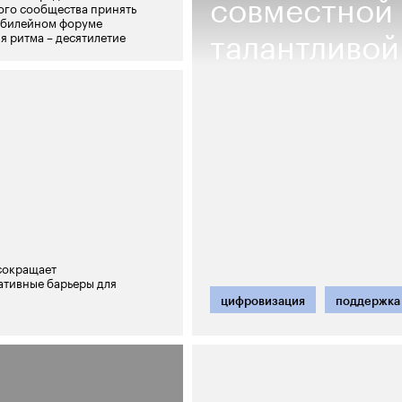
совместной
ого сообщества принять
юбилейном форуме
талантливо
я ритма – десятилетие
сокращает
ативные барьеры для
цифровизация
поддержка