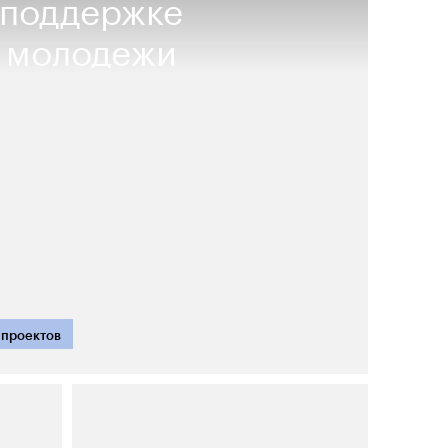
 поддержке
й молодежи
 проектов