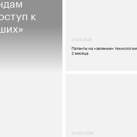
ндам
оступ к
аших»
21.04.2026
Патенты на «зеленые» технологии 
2 месяца
23.03.2026