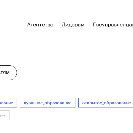
Агентство
Лидерам
Госуправленца
стям
ование
дуальное_образование
открытое_образование
и