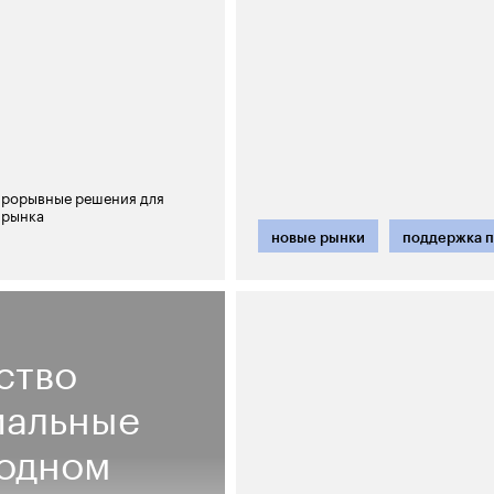
прорывные решения для
 рынка
новые рынки
поддержка п
ство
иальные
родном