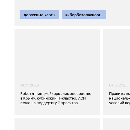
дорожные карты
кибербезопасность
19.01.2026
01.12.2025
Роботы-пиццмейкеры, лимоноводство
Правительс
в Крыму, кубинский IT-кластер. АСИ
националь
взяло на поддержку 7 проектов
условий ве