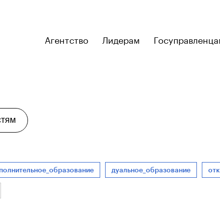
Агентство
Лидерам
Госуправленца
стям
полнительное_образование
дуальное_образование
от