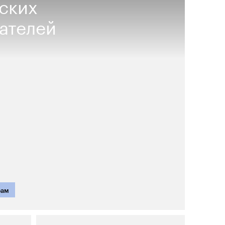
ских
ателей
рам