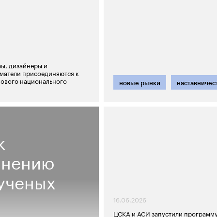
ы, дизайнеры и
матели присоединяются к
нового национального
новые рынки
наставничес
к
анению
 ученых
16.06.2026
ЦСКА и АСИ запустили программ