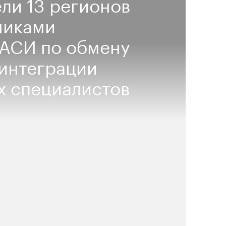
ли 13 регионов
никами
 АСИ по обмену
интеграции
х специалистов