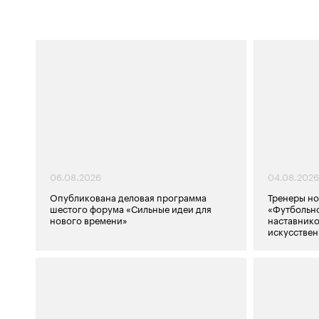
06.08.2026
04.08.2026
Опубликована деловая программа
Тренеры но
шестого форума «Сильные идеи для
«Футбольно
нового времени»
наставнико
искусствен