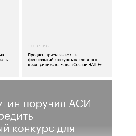
10.03.2026
чат
Продлен прием заявок на
раны
федеральный конкурс молодежного
предпринимательства «Создай НАШЕ»
утин поручил АСИ
редить
й конкурс для