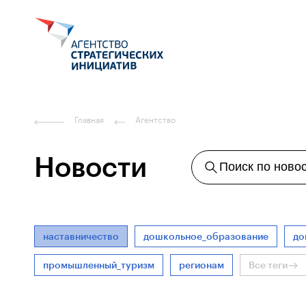
Главная
Агентство
Новости
Поиск по ново
наставничество
дошкольное_образование
до
промышленный_туризм
регионам
Все теги