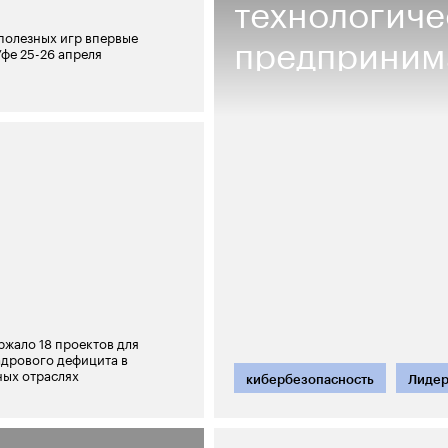
технологиче
предприним
полезных игр впервые
Уфе 25-26 апреля
жало 18 проектов для
дрового дефицита в
ых отраслях
кибербезопасность
Лиде