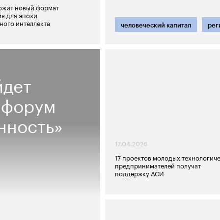
ожит новый формат
я для эпохи
ного интеллекта
человеческий капитал
рег
йдет
 форум
нность»
17.04.2026
17 проектов молодых технологич
предпринимателей получат
поддержку АСИ