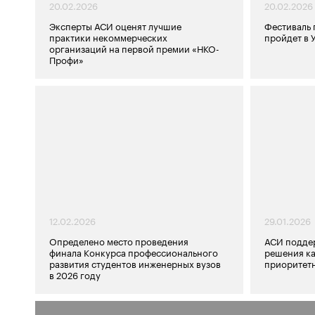
20.02.2026
20.02.2026
Эксперты АСИ оценят лучшие
Фестиваль 
практики некоммерческих
пройдет в 
организаций на первой премии «НКО-
Профи»
12.02.2026
29.01.2026
Определено место проведения
АСИ поддер
финала Конкурса профессионального
решения ка
развития студентов инженерных вузов
приоритетн
в 2026 году