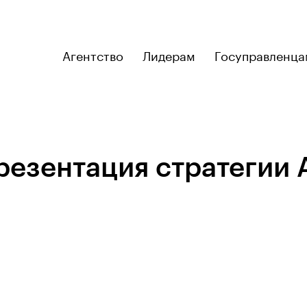
Агентство
Лидерам
Госуправленца
презентация стратеги