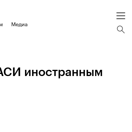
м
Медиа
и АСИ иностранным